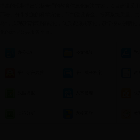
提高的现状提出完整合理的教育信息化解决方案，项目建设采用
部署、分步实施的科学方法，节约建设资金、提高系统质量、力
岛”，实现教育管理智能化，优质资源共享化，教学模式创新化
化的新型公共服务平台。
办公OA
公文流转
学
学生综合素质
学生成长档案
教
数据填报
人事管理
校
决策分析
家校互联
教